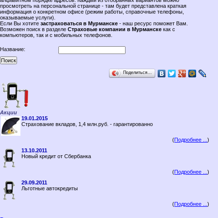
алфавитном порядке адресов. Каждый из отобранных вариантов можно
просмотреть на персональной странице - там будет представлена краткая
информация о конкретном офисе (режим работы, справочные телефоны,
оказываемые услуги).
Если Вы хотите
застраховаться в Мурманске
- наш ресурс поможет Вам.
Возможен поиск в разделе
Страховые компании в Мурманске
как с
компьютеров, так и с мобильных телефонов.
Название:
Поделиться…
Акции
19.01.2015
Страхование вкладов, 1,4 млн.руб. - гарантированно
(
Подробнее ...
)
13.10.2011
Новый кредит от Сбербанка
(
Подробнее ...
)
29.09.2011
Льготные автокредиты
(
Подробнее ...
)