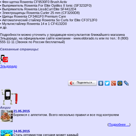
• Фен-щетка Rowenta CF9530F0 Brush Activ
• Выпрямитель Rowenta For Elite Optiliss II Ionic (SF3232F0)
• Выпрямитель Rowenta Liss&Curl Elite SF4412D4
• Электрощипцы Rowenta Curler 25 mm (CF3200D8)
• Щипцы Rowenta CF3461F0 Premium Care
• Автоматический стайлер Rowenta So Curls for Elite CF3712F0
• Мультистайлер Rowenta 14 в 1 CF4132D0
и др.
Подробности можно уточнить у продавцов-консультантов ближайшего магазина
Эльдорадо, на официальном сайте компании - www.eldorado.ru или по тел.: 8 (800)
555-11-11 (Звонок по России бесплатный)
Связанные страницы:
Эльдорадо
Поделиться…
Акции
21.05.2015
Боремся с аппетитом. Всего несколько правил и все под контролем
(
Подробнее ...
)
14.05.2015
Стать оптимистом сегодня может каждый