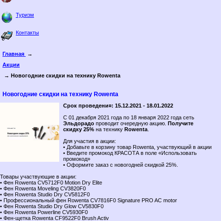
Туризм
Контакты
Главная
→
Акции
→ Новогодние скидки на технику Rowenta
Новогодние скидки на технику Rowenta
Срок проведени¤: 15.12.2021 - 18.01.2022
С 01 декабря 2021 года по 18 января 2022 года сеть
Эльдорадо
проводит очередную акцию.
Получите
cкидку 25%
на технику
Rowenta
.
Для участия в акции:
• Добавьте в корзину товар Rowenta, участвующий в акции
• Введите промокод КРАСОТА в поле «Использовать
промокод»
• Оформите заказ с новогодней скидкой 25%.
Товары участвующие в акции:
• Фен Rowenta CV5712F0 Motion Dry Elite
• Фен Rowenta Moveling CV3820F0
• Фен Rowenta Studio Dry CV5812F0
• Профессиональный фен Rowenta CV7816F0 Signature PRO AC motor
• Фен Rowenta Studio Dry Glow CV5830F0
• Фен Rowenta Powerline CV5930F0
• Фен-щетка Rowenta CF9522F0 Brush Activ