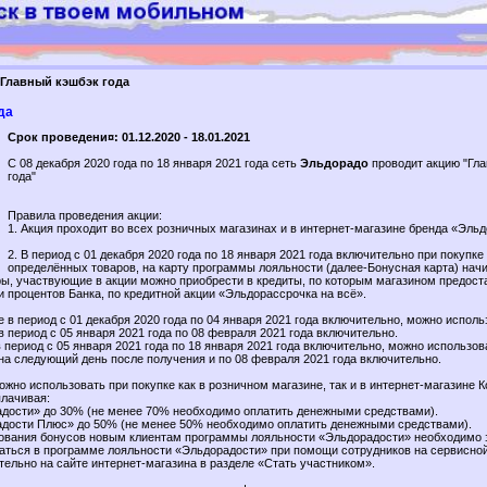
Главный кэшбэк года
да
Срок проведени¤: 01.12.2020 - 18.01.2021
С 08 декабря 2020 года по 18 января 2021 года сеть
Эльдорадо
проводит акцию "Гл
года"
Правила проведения акции:
1. Акция проходит во всех розничных магазинах и в интернет-магазине бренда «Эльд
2. В период с 01 декабря 2020 года по 18 января 2021 года включительно при покупке
определённых товаров, на карту программы лояльности (далее-Бонусная карта) нач
ры, участвующие в акции можно приобрести в кредиты, по которым магазином предост
и процентов Банка, по кредитной акции «Эльдорассрочка на всё».
 в период с 01 декабря 2020 года по 04 января 2021 года включительно, можно исполь
в период с 05 января 2021 года по 08 февраля 2021 года включительно.
период с 05 января 2021 года по 18 января 2021 года включительно, можно использов
 на следующий день после получения и по 08 февраля 2021 года включительно.
ожно использовать при покупке как в розничном магазине, так и в интернет-магазине 
лачивая:
адости» до 30% (не менее 70% необходимо оплатить денежными средствами).
адости Плюс» до 50% (не менее 50% необходимо оплатить денежными средствами).
зования бонусов новым клиентам программы лояльности «Эльдорадости» необходимо 
ваться в программе лояльности «Эльдорадости» при помощи сотрудников на сервисной
тельно на сайте интернет-магазина в разделе «Стать участником».