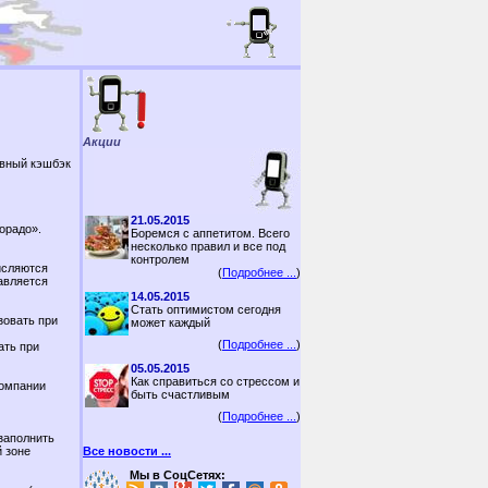
Акции
авный кэшбэк
21.05.2015
орадо».
Боремся с аппетитом. Всего
несколько правил и все под
контролем
исляются
(
Подробнее ...
)
авляется
14.05.2015
Стать оптимистом сегодня
зовать при
может каждый
(
Подробнее ...
)
ать при
05.05.2015
Как справиться со стрессом и
Компании
быть счастливым
(
Подробнее ...
)
заполнить
 зоне
Все новости ...
Мы в СоцСетях: