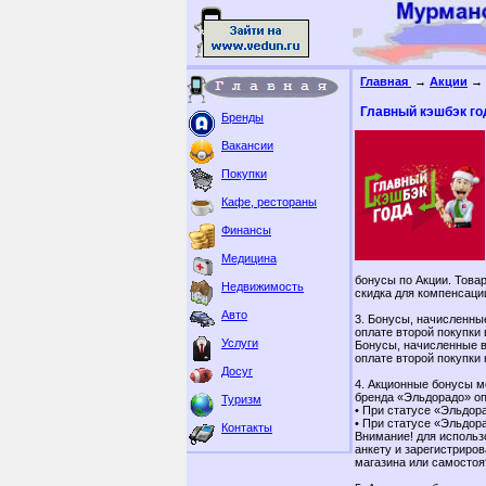
Главная
→
Акции
→ 
Главный кэшбэк го
Бренды
Вакансии
Покупки
Кафе, рестораны
Финансы
Медицина
бонусы по Акции. Това
Недвижимость
скидка для компенсаци
Авто
3. Бонусы, начисленные
оплате второй покупки 
Услуги
Бонусы, начисленные в 
оплате второй покупки
Досуг
4. Акционные бонусы м
бренда «Эльдорадо» оп
Туризм
• При статусе «Эльдор
• При статусе «Эльдор
Контакты
Внимание! для исполь
анкету и зарегистриро
магазина или самостоя